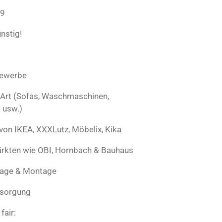
29
ünstig!
Gewerbe
 Art (Sofas, Waschmaschinen,
 usw.)
von IKEA, XXXLutz, Möbelix, Kika
rkten wie OBI, Hornbach & Bauhaus
age & Montage
tsorgung
fair: