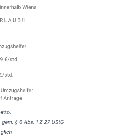
innerhalb Wiens
R L A U B ‼️
mzugshelfer
69
€/std.
€/std.
2* Umzugshelfer
f Anfrage
Netto.
r
gem. § 6 Abs. 1 Z 27 UStG
glich