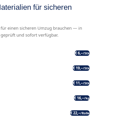
terialien für sicheren
ie für einen sicheren Umzug brauchen — in
, geprüft und sofort verfügbar.
€ 6,–
/Stk
€ 19,–
/Stk
€ 11,–
/Stk
€ 16,–
/kg
€ 22,–
/Rolle